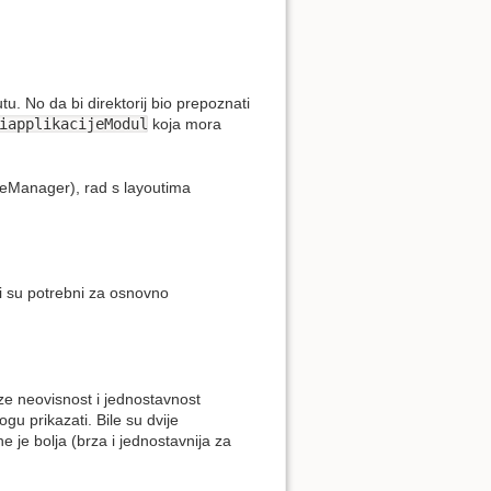
Show pagesource
u. No da bi direktorij bio prepoznati
iapplikacijeModul
koja mora
uleManager), rad s layoutima
oji su potrebni za osnovno
rze neovisnost i jednostavnost
ogu prikazati. Bile su dvije
je bolja (brza i jednostavnija za