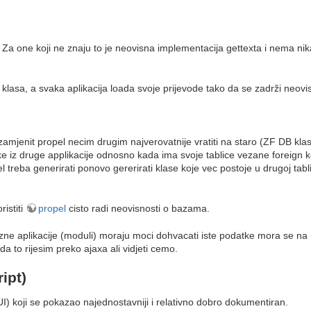
m. Za one koji ne znaju to je neovisna implementacija gettexta i nema 
lasa, a svaka aplikacija loada svoje prijevode tako da se zadrži neovi
 zamjenit propel necim drugim najverovatnije vratiti na staro (ZF DB kl
ke iz druge applikacije odnosno kada ima svoje tablice vezane foreign 
pel treba generirati ponovo gererirati klase koje vec postoje u drugoj ta
istiti
propel
cisto radi neovisnosti o bazama.
azne aplikacije (moduli) moraju moci dohvacati iste podatke mora se na 
da to rijesim preko ajaxa ali vidjeti cemo.
ipt)
I) koji se pokazao najednostavniji i relativno dobro dokumentiran.