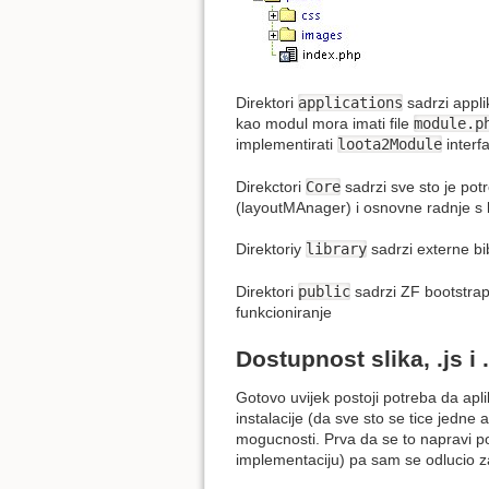
Direktori
applications
sadrzi appli
kao modul mora imati file
module.p
implementirati
loota2Module
interf
Direkctori
Core
sadrzi sve sto je pot
(layoutMAnager) i osnovne radnje s
Direktoriy
library
sadrzi externe bi
Direktori
public
sadrzi ZF bootstrap d
funkcioniranje
Dostupnost slika, .js i
Gotovo uvijek postoji potreba da apli
instalacije (da sve sto se tice jedne 
mogucnosti. Prva da se to napravi p
implementaciju) pa sam se odlucio za 