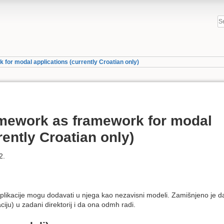
for modal applications (currently Croatian only)
amework as framework for modal
rently Croatian only)
2.
e aplikacije mogu dodavati u njega kao nezavisni modeli. Zamišnjeno je d
iju) u zadani direktorij i da ona odmh radi.