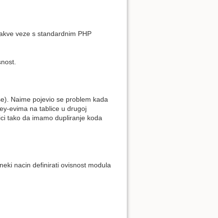
nikakve veze s standardnim PHP
snost.
ase). Naime pojevio se problem kada
key-evima na tablice u drugoj
blici tako da imamo dupliranje koda
neki nacin definirati ovisnost modula