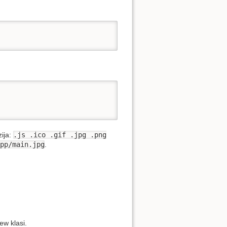
zija:
.js .ico .gif .jpg .png
pp/main.jpg
.
ew klasi.