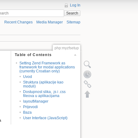
Log In
Search
Recent Changes
Media Manager
Sitemap
php:myzfsetup
Table of Contents
Setting Zend Framework as
framework for modal applications
(currently Croatian only)
Uvod
Struktura (aplikacije kao
moduli)
Dostupnost slika, .js i .css
fileova u aplikacijama
layoutManager
Prijevodi
Baza
User Interface (JavaScript)
a