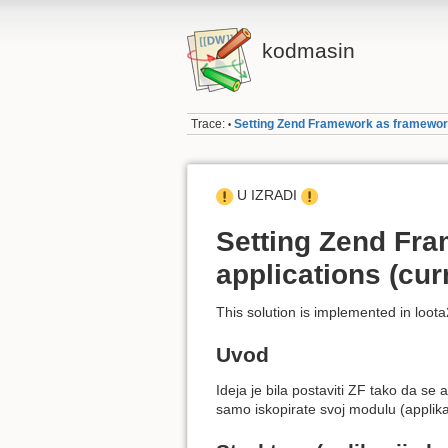
kodmasin
Trace:
Setting Zend Framework as framework 
•
U IZRADI
Setting Zend Fr
applications (cur
This solution is implemented in loota
Uvod
Ideja je bila postaviti ZF tako da s
samo iskopirate svoj modulu (applikac