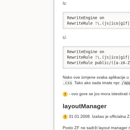
Iz:
RewriteEngine on

RewriteRule !\.(js|ico|gif|
U:
RewriteEngine on

RewriteRule !\.(js|ico|gif|
RewriteRule public/([a-zA-Z
Nako ove izmjene svaka aplikacije u
.css
. Tako ako sada imate npr.
/ap
- ovo gore se jos mora istestirati 
layoutManager
31.01.2008. Izašao je officialna ZF 
Posto ZF ne sadrži layout manager n