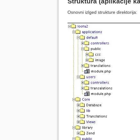
Struktura (aplikacije k
Osnovni izlged strukture direktorija: