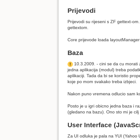
Prijevodi
Prijevodi su rijeseni s ZF gettext-o
gettextom.
Core prijevode loada layoutManager k
Baza
10.3.2009. - cini se da cu morati
jedna aplikacija (modul) treba podat
aplikaciji. Tada da bi se koristio pro
koje po mom svakako treba izbjeci.
Nakon puno vremena odlucio sam kor
Posto je u igri obicno jedna baza i r
(gledano na bazu). Ono sto mi je cilj 
User Interface (JavaScr
Za UI odluka je pala na YUI (Yahoo U