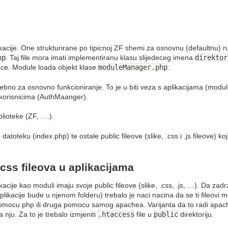
kacije. One strukturirane po tipicnoj ZF shemi za osnovnu (defaultnu) rut
hp
. Taj file mora imati implementiranu klasu slijedeceg imena
direktor
ace. Module loada objekt klase
moduleManager.php
.
rebno za osnovno funkcioniranje. To je u biti veza s aplikacijama (mod
 korisnicima (AuthMaanger).
blioteke (ZF, ….).
atoteku (index.php) te ostale public fileove (slike, .css i .js fileove) k
 .css fileova u aplikacijama
kacije kao moduli imaju svoje public fileove (slike, .css, .js, …). Da zad
aplikacije bude u njenom folderu) trebalo je naci nacina da se ti fileovi m
omocu php ili druga pomocu samog apachea. Varijanta da to radi apache 
nju. Za to je trebalo izmjeniti
.htaccess
file u
public
direktoriju.