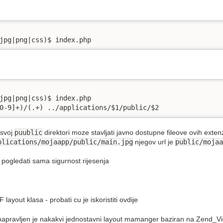
jpg|png|css)$ index.php
jpg|png|css)$ index.php

0-9]+)/(.+) ../applications/$1/public/$2
 svoj
puublic
direktori moze stavljati javno dostupne fileove ovih exten
plications/mojaapp/public/main.jpg
njegov url je
public/mojaa
i pogledati sama sigurnost rijesenja
layout klasa - probati cu je iskoristiti ovdije
apravljen je nakakvi jednostavni layout mamanger baziran na Zend_Vi